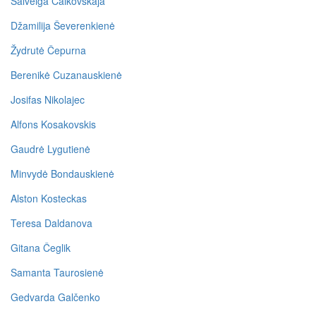
Salveiga Čaikovskaja
Džamilija Ševerenkienė
Žydrutė Čepurna
Berenikė Cuzanauskienė
Josifas Nikolajec
Alfons Kosakovskis
Gaudrė Lygutienė
Minvydė Bondauskienė
Alston Kosteckas
Teresa Daldanova
Gitana Čeglik
Samanta Taurosienė
Gedvarda Galčenko