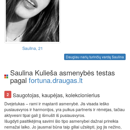
Saulina, 21
Daugiau narių turinčių vardą Saulina
Saulina Kulieša asmenybės testas
pagal
fortuna.draugas.lt
Saugotojas, kaupėjas, kolekcionierius
2
Dvejetukas – rami ir mąstanti asmenybė. Jis visada ieško
pusiausvyros ir harmonijos, yra puikus partneris ir rėmėjas, tačiau
aktyvesni tipai gali jį išmušti iš pusiausvyros.
Išugdyti pasitikėjimą savimi šio tipo asmenybei dažnai prireikia
nemažai laiko. Jo jausmai būna taip giliai užslėpti, jog jis nežino,