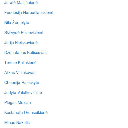
Juratė Matijūnienė
Feodosija Harbačiauskienė
Nila Žentelytė
Skirvydė Pozlevičienė
Jurija Bielskuvienė
Džonatanas Kutiščevas
Terese Kalinkienė
Alikas Viniukovas
Cheonija Rajeckytė
Judyta Valutkevičiūtė
Plegas Molčan
Kostancija Dronseikienė
Minas Nakutis