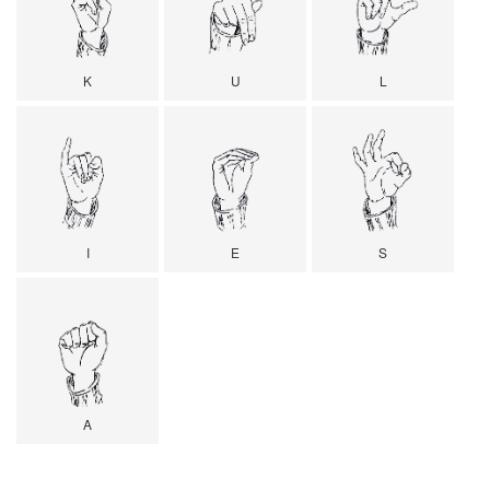
K
U
L
I
E
S
A