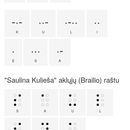
-·-
··-
·-··
··
K
U
L
I
·
···
·-
E
S
A
"Saulina Kulieša" aklųjų (Brailio) raštu
S
A
U
L