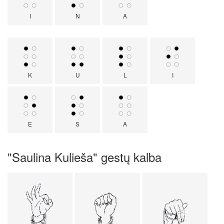
I
N
A
K
U
L
I
E
S
A
"Saulina Kulieša" gestų kalba