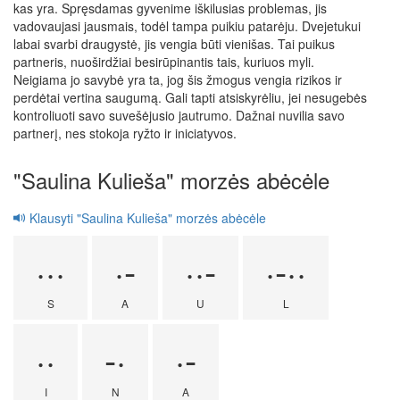
kas yra. Spręsdamas gyvenime iškilusias problemas, jis
vadovaujasi jausmais, todėl tampa puikiu patarėju. Dvejetukui
labai svarbi draugystė, jis vengia būti vienišas. Tai puikus
partneris, nuoširdžiai besirūpinantis tais, kuriuos myli.
Neigiama jo savybė yra ta, jog šis žmogus vengia rizikos ir
perdėtai vertina saugumą. Gali tapti atsiskyrėliu, jei nesugebės
kontroliuoti savo suvešėjusio jautrumo. Dažnai nuvilia savo
partnerį, nes stokoja ryžto ir iniciatyvos.
"Saulina Kulieša" morzės abėcėle
Klausyti "Saulina Kulieša" morzės abėcėle
···
·-
··-
·-··
S
A
U
L
··
-·
·-
I
N
A