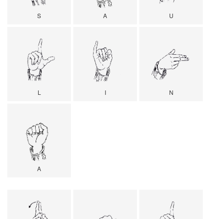
S
A
U
L
I
N
A