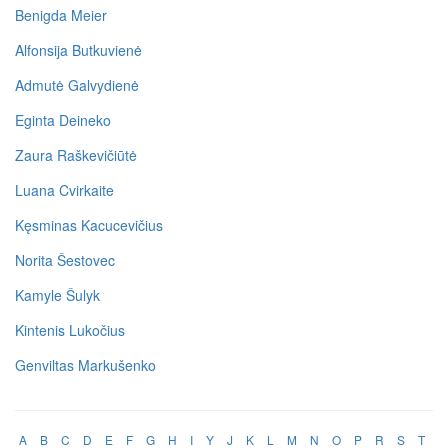
Benigda Meier
Alfonsija Butkuvienė
Admutė Galvydienė
Eginta Deineko
Zaura Raškevičiūtė
Luana Cvirkaite
Kęsminas Kacucevičius
Norita Šestovec
Kamyle Šulyk
Kintenis Lukočius
Genviltas Markušenko
A
B
C
D
E
F
G
H
I
Y
J
K
L
M
N
O
P
R
S
T