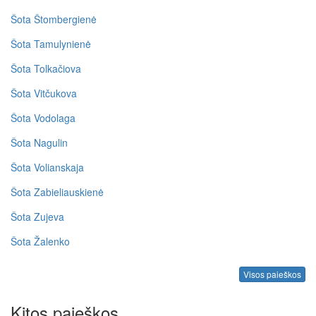
Šota Štombergienė
Šota Tamulynienė
Šota Tolkačiova
Šota Vitčukova
Šota Vodolaga
Šota Nagulin
Šota Volianskaja
Šota Zabieliauskienė
Šota Zujeva
Šota Žalenko
Visos paieškos
Kitos paieškos