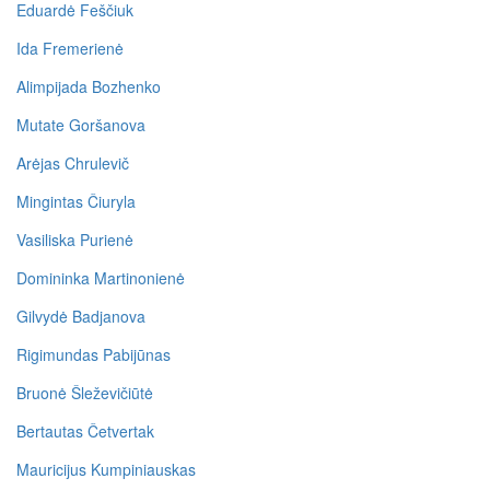
Eduardė Feščiuk
Ida Fremerienė
Alimpijada Bozhenko
Mutate Goršanova
Arėjas Chrulevič
Mingintas Čiuryla
Vasiliska Purienė
Domininka Martinonienė
Gilvydė Badjanova
Rigimundas Pabijūnas
Bruonė Šleževičiūtė
Bertautas Četvertak
Mauricijus Kumpiniauskas