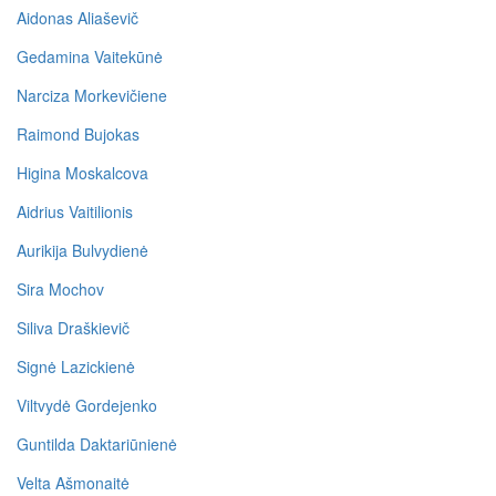
Aidonas Aliaševič
Gedamina Vaitekūnė
Narciza Morkevičiene
Raimond Bujokas
Higina Moskalcova
Aidrius Vaitilionis
Aurikija Bulvydienė
Sira Mochov
Siliva Draškievič
Signė Lazickienė
Viltvydė Gordejenko
Guntilda Daktariūnienė
Velta Ašmonaitė