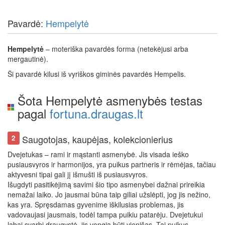
Pavardė:
Hempelytė
Hempelytė
– moteriška pavardės forma (netekėjusi arba
mergautinė).
Ši pavardė kilusi iš vyriškos giminės pavardės Hempelis.
Šota Hempelytė asmenybės testas
pagal
fortuna.draugas.lt
Saugotojas, kaupėjas, kolekcionierius
2
Dvejetukas – rami ir mąstanti asmenybė. Jis visada ieško
pusiausvyros ir harmonijos, yra puikus partneris ir rėmėjas, tačiau
aktyvesni tipai gali jį išmušti iš pusiausvyros.
Išugdyti pasitikėjimą savimi šio tipo asmenybei dažnai prireikia
nemažai laiko. Jo jausmai būna taip giliai užslėpti, jog jis nežino,
kas yra. Spręsdamas gyvenime iškilusias problemas, jis
vadovaujasi jausmais, todėl tampa puikiu patarėju. Dvejetukui
labai svarbi draugystė, jis vengia būti vienišas. Tai puikus