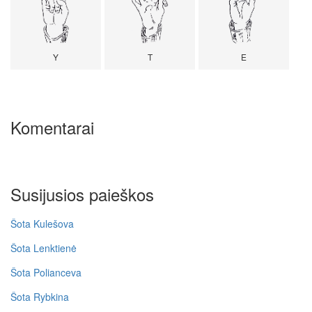
Y
T
E
Komentarai
Susijusios paieškos
Šota Kulešova
Šota Lenktienė
Šota Polianceva
Šota Rybkina