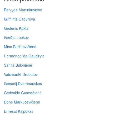
Barvyda Martinkuvienė
Gilminta Čaburova
Gedenis Kukta
Gerūta Lobkov
Mina Budinavičienė
Hermenegilda Gaudzytė
Sanita Bulonienė
Vaismantė Drobotov
Genadij Dvaranauskas
Gedvaldė Gusevičienė
Donė Markucevičienė
Ernesat Kalpokas