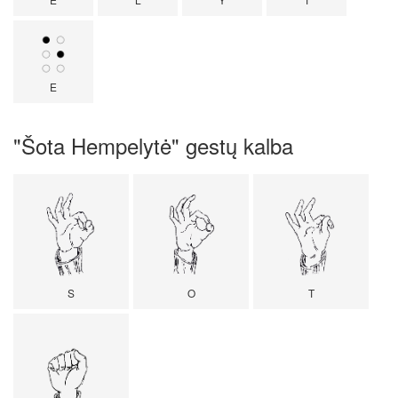
E
"Šota Hempelytė" gestų kalba
S
O
T