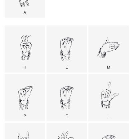
A
H
E
M
P
E
L