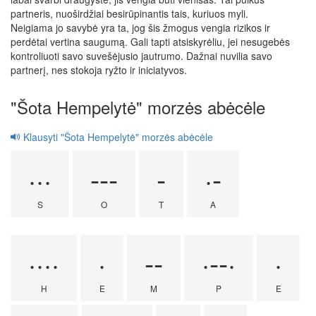
partneris, nuoširdžiai besirūpinantis tais, kuriuos myli.
Neigiama jo savybė yra ta, jog šis žmogus vengia rizikos ir
perdėtai vertina saugumą. Gali tapti atsiskyrėliu, jei nesugebės
kontroliuoti savo suvešėjusio jautrumo. Dažnai nuvilia savo
partnerį, nes stokoja ryžto ir iniciatyvos.
"Šota Hempelytė" morzės abėcėle
Klausyti "Šota Hempelytė" morzės abėcėle
···
---
-
·-
S
O
T
A
····
·
--
·--·
·
H
E
M
P
E