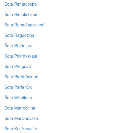
Šota Rimtautienė
Šota Rimolaitienė
Šota Ramašauskienė
Šota Ragodzina
Šota Predeina
Šota Pokrovskaja
Šota Pirogova
Šota Paršiliūnienė
Šota Parfenčik
Šota Mikulienė
Šota Matrochina
Šota Marcinovska
Šota Kriučkovaitė