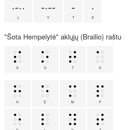
·-··
-·--
-
·
L
Y
T
E
"Šota Hempelytė" aklųjų (Brailio) raštu
S
O
T
A
H
E
M
P
E
L
Y
T