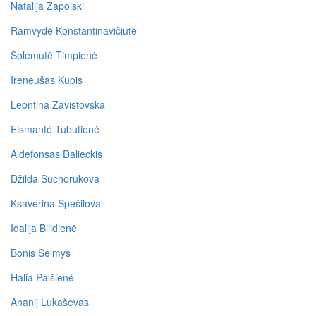
Natalija Zapolski
Ramvydė Konstantinavičiūtė
Solemutė Timpienė
Ireneušas Kupis
Leontina Zavistovska
Eismantė Tubutienė
Aldefonsas Dalieckis
Džilda Suchorukova
Ksaverina Spešilova
Idalija Bilidienė
Bonis Šeimys
Halia Palšienė
Ananij Lukaševas