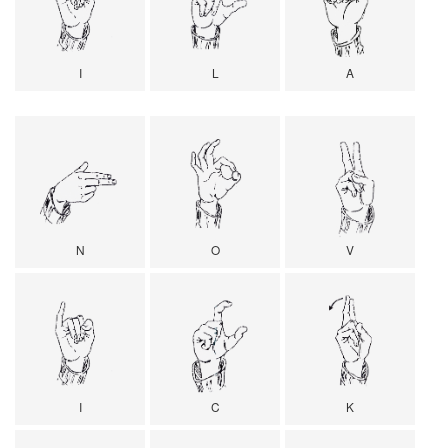
I
L
A
N
O
V
I
C
K