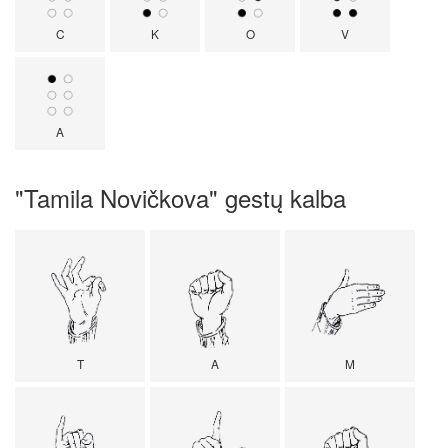
C
K
O
V
A
"Tamila Novičkova" gestų kalba
T
A
M