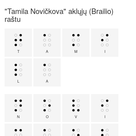
"Tamila Novičkova" aklųjų (Brailio)
raštu
T
A
M
I
L
A
N
O
V
I