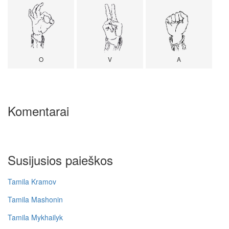
O
V
A
Komentarai
Susijusios paieškos
Tamila Kramov
Tamila Mashonin
Tamila Mykhailyk