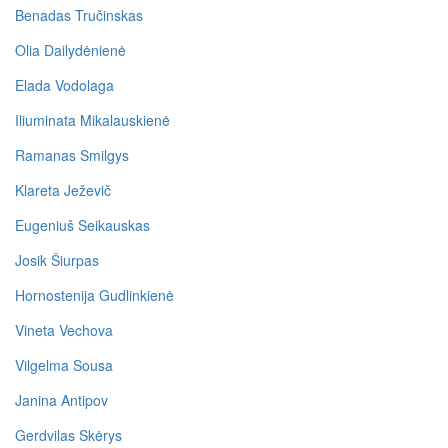
Benadas Tručinskas
Olia Dailydėnienė
Elada Vodolaga
Iliuminata Mikalauskienė
Ramanas Smilgys
Klareta Ježevič
Eugeniuš Seikauskas
Josik Šiurpas
Hornostenija Gudlinkienė
Vineta Vechova
Vilgelma Sousa
Janina Antipov
Gerdvilas Skėrys