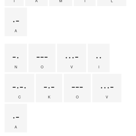
T
A
M
I
L
·-
A
-·
---
···-
··
N
O
V
I
-·-·
-·-
---
···-
C
K
O
V
·-
A