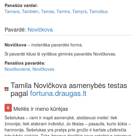
Panašūs vardai:
Tamara
,
También
,
Tamas
,
Tamira
,
Tamyra
,
Tamošius
Pavardė:
Novičkova
Novičkova
– moteriška pavardės forma.
Ši pavardė kilusi iš vyriškos giminės pavardės Novičkovas.
Panašios pavardės:
Novičkovienė
,
Novičkovas
Tamila Novičkova asmenybės testas
pagal
fortuna.draugas.lt
Meilės ir meno kūrėjas
6
Šešetukas – rami ir mąsli asmenybė, atsidavusi meilei: tiek
žmonijai, tiek atskiram individui. Jo tikslas – pasaulis, kurio šūkis –
harmonija. Šešetukas yra pratęs prie grožio ir kartais užsikrečia
tobulybės siekiais. Toks žmogus išreiškia savo estetinius principus