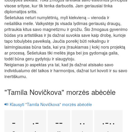
visose srityse, kur tik tenka darbuotis. Jam geriausiai tinka
diplomatijos sritis.
Šešetukas neturi numylėtinių, myli kiekvieną – vienoda ir
nešališka meile. Vaikystėje jis visada lydimas geriausių draugų,
pritraukia kitus savo magnetizmu ir grožiu. Šio žmogaus gyvenimo
būdas yra artistiškas ir jis dažnai suvokia save kaip drobę, kurioje
tapo tobulybės paveikslą. Jaučia poreikį būti reikalingu ir
laimingiausias būna tada, kai yra įtraukiamas į kokį nors projektą
ar procesą. Šešetukas tiki meilės jėga bei jos gydomąja galia,
todėl būna geru gydytoju ir slaugytoju.
Neigiamas jo aspektas yra tai, kad jis dažnai atsisako savo
individualumo dėl taikos ir harmonijos, dažnai turi kovoti ir su savo
inertiškumu.
"Tamila Novičkova" morzės abėcėle
Klausyti "Tamila Novičkova" morzės abėcėle
-
·-
--
··
·-··