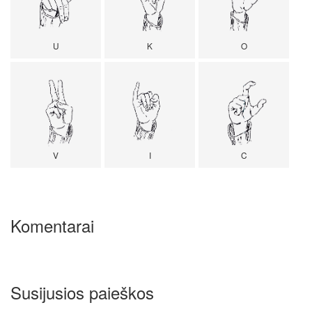
U
K
O
V
I
C
Komentarai
Susijusios paieškos