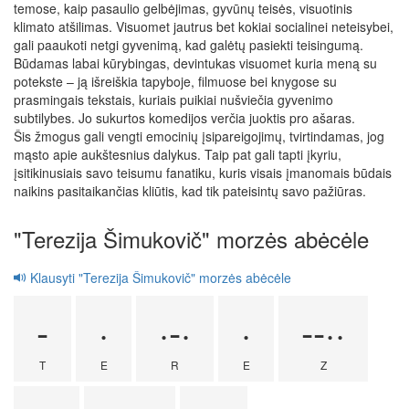
temose, kaip pasaulio gelbėjimas, gyvūnų teisės, visuotinis
klimato atšilimas. Visuomet jautrus bet kokiai socialinei neteisybei,
gali paaukoti netgi gyvenimą, kad galėtų pasiekti teisingumą.
Būdamas labai kūrybingas, devintukas visuomet kuria meną su
potekste – ją išreiškia tapyboje, filmuose bei knygose su
prasmingais tekstais, kuriais puikiai nušviečia gyvenimo
subtilybes. Jo sukurtos komedijos verčia juoktis pro ašaras.
Šis žmogus gali vengti emocinių įsipareigojimų, tvirtindamas, jog
mąsto apie aukštesnius dalykus. Taip pat gali tapti įkyriu,
įsitikinusiais savo teisumu fanatiku, kuris visais įmanomais būdais
naikins pasitaikančias kliūtis, kad tik pateisintų savo pažiūras.
"Terezija Šimukovič" morzės abėcėle
Klausyti "Terezija Šimukovič" morzės abėcėle
-
·
·-·
·
--··
T
E
R
E
Z