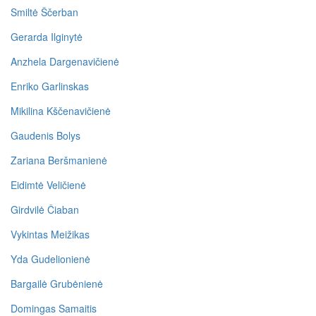
Smiltė Ščerban
Gerarda Ilginytė
Anzhela Dargenavičienė
Enriko Garlinskas
Mikilina Kščenavičienė
Gaudenis Bolys
Zariana Beršmanienė
Eidimtė Veličienė
Girdvilė Čiaban
Vykintas Meižikas
Yda Gudelionienė
Bargailė Grubėnienė
Domingas Samaitis