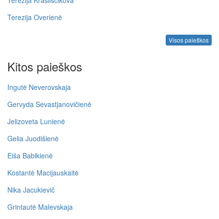
Terezija Overienė
Visos paieškos
Kitos paieškos
Ingutė Neverovskaja
Gervyda Sevastjanovičienė
Jelizoveta Lunienė
Gelia Juodišienė
Eiša Babikienė
Kostantė Macijauskaitė
Nika Jacukievič
Grintautė Malevskaja