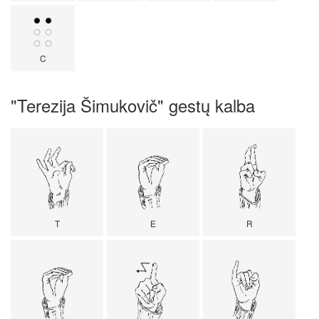
C
"Terezija Šimukovič" gestų kalba
T
E
R