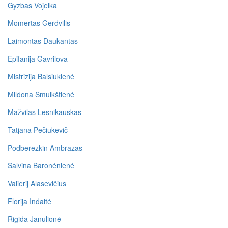
Gyzbas Vojeika
Momertas Gerdvilis
Laimontas Daukantas
Epifanija Gavrilova
Mistrizija Balsiukienė
Mildona Šmulkštienė
Mažvilas Lesnikauskas
Tatjana Pečiukevič
Podberezkin Ambrazas
Salvina Baronėnienė
Valierij Alasevičius
Florija Indaitė
Rigida Janulionė