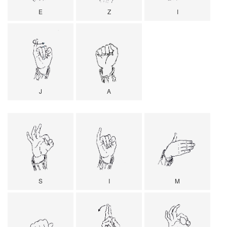
E
Z
I
J
A
S
I
M