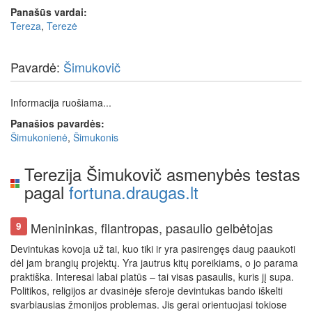
Panašūs vardai:
Tereza
,
Terezė
Pavardė:
Šimukovič
Informacija ruošiama...
Panašios pavardės:
Šimukonienė
,
Šimukonis
Terezija Šimukovič asmenybės testas
pagal
fortuna.draugas.lt
Menininkas, filantropas, pasaulio gelbėtojas
9
Devintukas kovoja už tai, kuo tiki ir yra pasirengęs daug paaukoti
dėl jam brangių projektų. Yra jautrus kitų poreikiams, o jo parama
praktiška. Interesai labai platūs – tai visas pasaulis, kuris jį supa.
Politikos, religijos ar dvasinėje sferoje devintukas bando iškelti
svarbiausias žmonijos problemas. Jis gerai orientuojasi tokiose