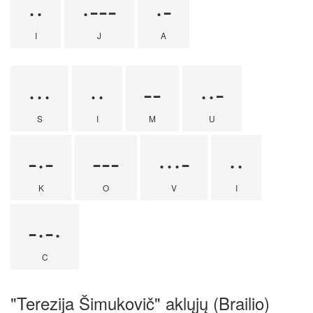
··
·---
·-
I
J
A
···
··
--
··-
S
I
M
U
-·-
---
···-
··
K
O
V
I
-·-·
C
"Terezija Šimukovič" aklųjų (Brailio)