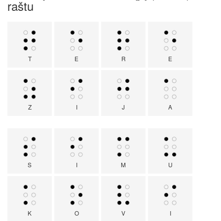
raštu
T
E
R
E
Z
I
J
A
S
I
M
U
K
O
V
I