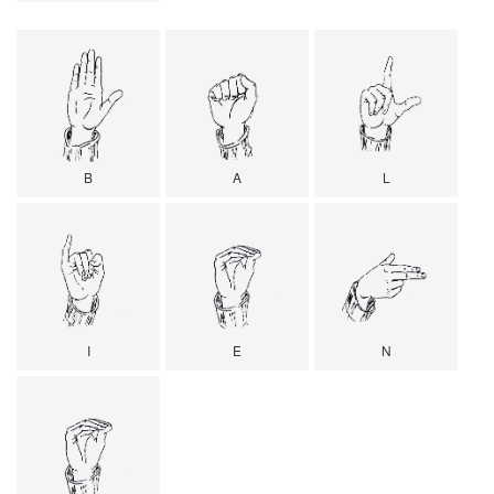
B
A
L
I
E
N