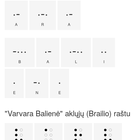
·-
·-·
·-
A
R
A
-···
·-
·-··
··
B
A
L
I
·
-·
·
E
N
E
"Varvara Balienė" aklųjų (Brailio) raštu