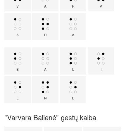
V
A
R
V
A
R
A
B
A
L
I
E
N
E
"Varvara Balienė" gestų kalba