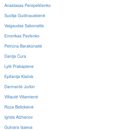
Anastasas Perepeličenko
Suolija Gudinauskienė
Vaigaudas Sabonaitis
Emerikas Pavlenko
Petrūna Barakūnaitė
Danija Čura
Lylė Prakapiene
Epifanija Klačok
Darmantė Jurkin
Viltautė Viliamienė
Roza Belickienė
Igrida Alzhanov
Gulnara Isaeva