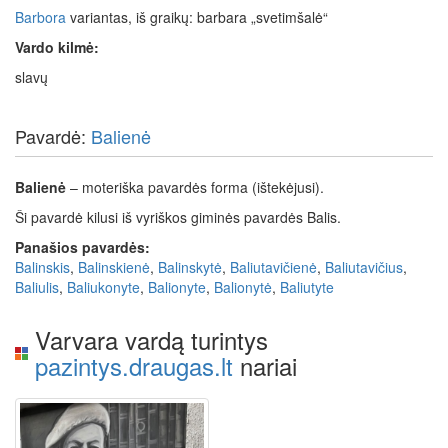
Barbora
variantas, iš graikų: barbara „svetimšalė“
Vardo kilmė:
slavų
Pavardė:
Balienė
Balienė
– moteriška pavardės forma (ištekėjusi).
Ši pavardė kilusi iš vyriškos giminės pavardės Balis.
Panašios pavardės:
Balinskis
,
Balinskienė
,
Balinskytė
,
Baliutavičienė
,
Baliutavičius
,
Baliulis
,
Baliukonyte
,
Balionyte
,
Balionytė
,
Baliutyte
Varvara vardą turintys
pazintys.draugas.lt
nariai