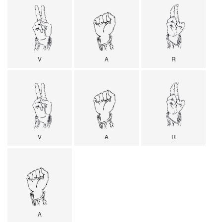
V
A
R
V
A
R
A