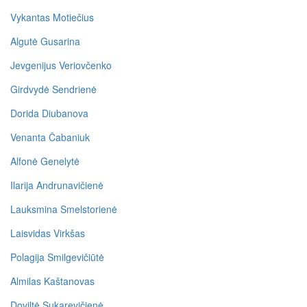
Vykantas Motiečius
Algutė Gusarina
Jevgenijus Veriovčenko
Girdvydė Sendrienė
Dorida Diubanova
Venanta Čabaniuk
Alfonė Genelytė
Ilarija Andrunavičienė
Lauksmina Smelstorienė
Laisvidas Virkšas
Polagija Smilgevičiūtė
Almilas Kaštanovas
Doviltė Sukarevičienė