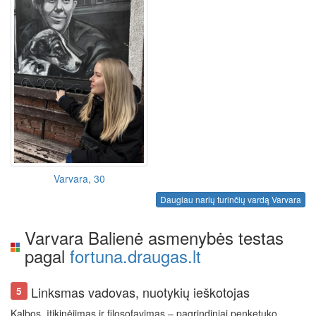
Varvara, 30
Daugiau narių turinčių vardą Varvara
Varvara Balienė asmenybės testas
pagal
fortuna.draugas.lt
Linksmas vadovas, nuotykių ieškotojas
5
Kalbos, įtikinėjimas ir filosofavimas – pagrindiniai penketuko