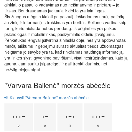
ginklai, o pasaulio vadavimas nuo neišmanymo ir prietarų – jo
tikslas. Bendraudamas juokauja ir dėl to yra laimingas.
Šis žmogus mėgsta klajoti po pasaulį, ieškodamas naujų patirčių.
Jo žinių ir informacijos troškimas yra beribis. Keliones vertina kaip
turtą, kurio niekada nebus per daug. Iš prigimties yra puikus
psichologas ir mokslininkas, pasižymintis dideliu įžvalgumu.
Penketukas lengvai įsitvirtina žiniasklaidoje, nes yra apdovanotas
minčių aiškumu ir gebėjimu surasti aktualias tiesos užuomazgas.
Neigiama jo savybė yra ta, kad rinkdamas naudingą informaciją,
yra linkęs slysti gyvenimo paviršiumi, visai nesirūpindamas, kaip ją
gauna. Jam sunku įsipareigoti ir gali trenkti durimis, net
nežvilgtelėjęs atgal.
"Varvara Balienė" morzės abėcėle
Klausyti "Varvara Balienė" morzės abėcėle
···-
·-
·-·
···-
V
A
R
V