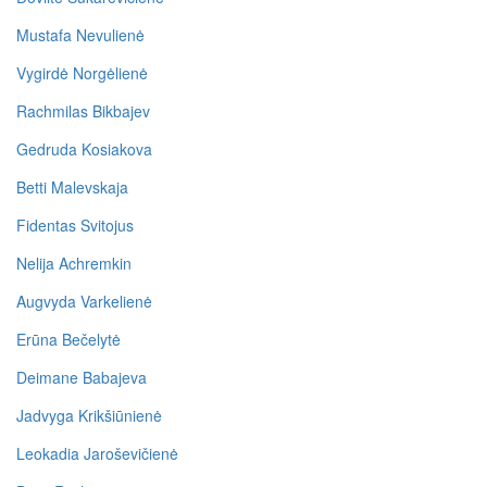
Mustafa Nevulienė
Vygirdė Norgėlienė
Rachmilas Bikbajev
Gedruda Kosiakova
Betti Malevskaja
Fidentas Svitojus
Nelija Achremkin
Augvyda Varkelienė
Erūna Bečelytė
Deimane Babajeva
Jadvyga Krikšiūnienė
Leokadia Jaroševičienė