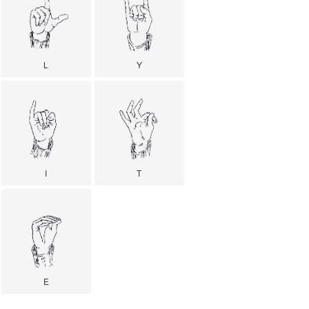
L
Y
I
T
E