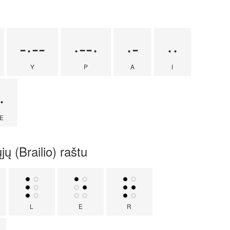
-·--
·--·
·-
··
Y
P
A
I
·
E
jų (Brailio) raštu
L
E
R