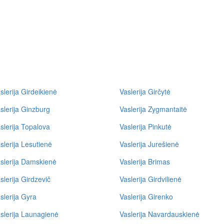
slerija Girdeikienė
Vaslerija Girčytė
slerija Ginzburg
Vaslerija Zygmantaitė
slerija Topalova
Vaslerija Pinkutė
slerija Lesutienė
Vaslerija Jurešienė
slerija Damskienė
Vaslerija Brimas
slerija Girdzevič
Vaslerija Girdvilienė
slerija Gyra
Vaslerija Girenko
slerija Launagienė
Vaslerija Navardauskienė