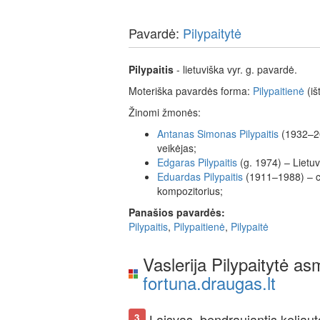
Pavardė:
Pilypaitytė
Pilypaitis
- lietuviška vyr. g. pavardė.
Moteriška pavardės forma:
Pilypaitienė
(iš
Žinomi žmonės:
Antanas
Simonas
Pilypaitis
(1932–200
veikėjas;
Edgaras
Pilypaitis
(g. 1974) – Lietuv
Eduardas
Pilypaitis
(1911–1988) – ch
kompozitorius;
Panašios pavardės:
Pilypaitis
,
Pilypaitienė
,
Pilypaitė
Vaslerija Pilypaitytė a
fortuna.draugas.lt
Laisvas, bendraujantis keliaut
3