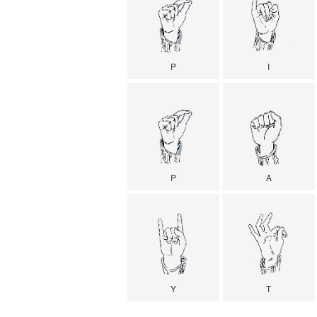
P
I
P
A
Y
T