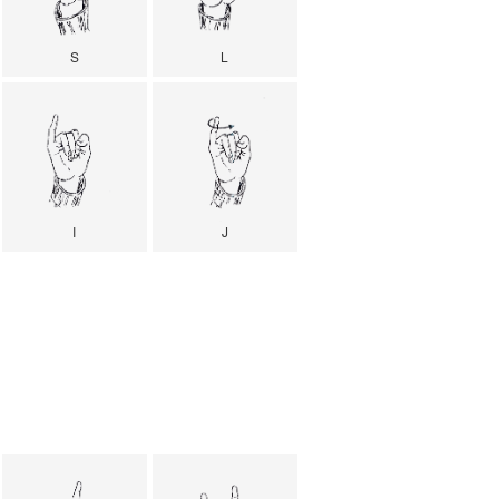
S
L
I
J