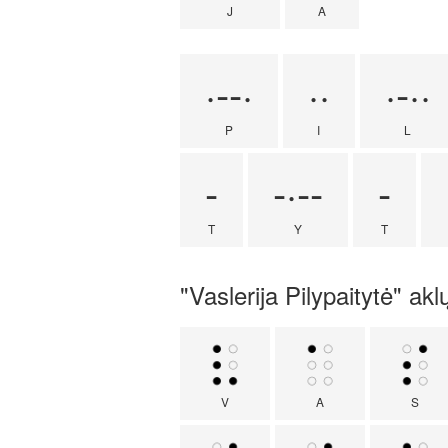
J
A
·--·
··
·-··
P
I
L
-
-·--
-
T
Y
T
"Vaslerija Pilypaitytė" aklų
V
A
S