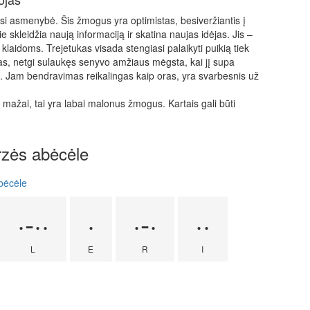
usi asmenybė. Šis žmogus yra optimistas, besiveržiantis į
e skleidžia naują informaciją ir skatina naujas idėjas. Jis –
i klaidoms. Trejetukas visada stengiasi palaikyti puikią tiek
as, netgi sulaukęs senyvo amžiaus mėgsta, kai jį supa
s. Jam bendravimas reikalingas kaip oras, yra svarbesnis už
mažai, tai yra labai malonus žmogus. Kartais gali būti
orzės abėcėle
abėcėle
·-··
·
·-·
··
L
E
R
I