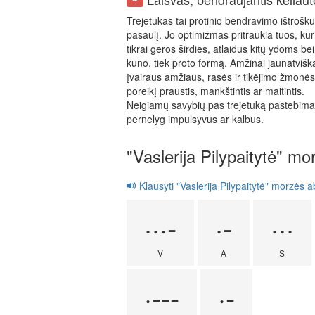
Trejetukas tai protinio bendravimo ištrošk
pasaulį. Jo optimizmas pritraukia tuos, kuri
tikrai geros širdies, atlaidus kitų ydoms be
kūno, tiek proto formą. Amžinai jaunatvišk
įvairaus amžiaus, rasės ir tikėjimo žmonė
poreikį praustis, mankštintis ar maitintis.
Neigiamų savybių pas trejetuką pastebima 
pernelyg impulsyvus ar kalbus.
"Vaslerija Pilypaitytė" m
Klausyti "Vaslerija Pilypaitytė" morzės 
···-
·-
···
V
A
S
·---
·-