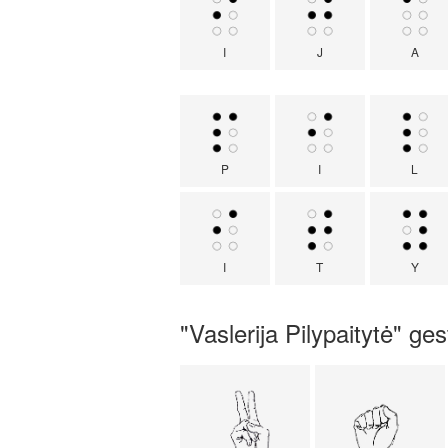
I
J
A
P
I
L
I
T
Y
"Vaslerija Pilypaitytė" ge