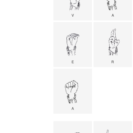
V
A
E
R
A