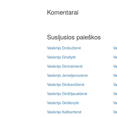
Komentarai
Susijusios paieškos
Vaslerija Drobužienė
Va
Vaslerija Giraitytė
Va
Vaslerija Gintvainienė
Va
Vaslerija Jemeljanovienė
Va
Vaslerija Girdzevičienė
Va
Vaslerija Girdžijauskienė
Va
Vaslerija Girdienytė
Va
Vaslerija Kalibartienė
Va