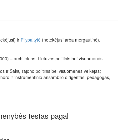
tekėjusi) ir
Pilypaitytė
(netekėjusi arba mergautinė).
0) – architektas, Lietuvos politinis bei visuomenės
os ir Šakių rajono politinis bei visuomenės veikėjas;
oro ir instrumentinio ansamblio dirigentas, pedagogas,
smenybės testas pagal
ojas