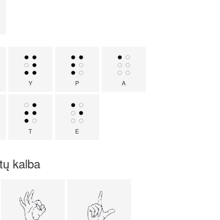
Y
P
A
T
E
stų kalba