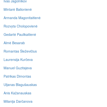
Ivas Jagolnikov
Mintarė Balionienė
Armanda Magonitaitienė
Rozvyta Cholopovienė
Gedartė Paulikaitienė
Almė Besarab
Romantas Šleževičius
Laurensija Kurčeva
Manuel Guzitajeva
Patrikas Dimontas
Uljanas Blagušauskas
Anis Kažanauskas
Milanija Darčanova