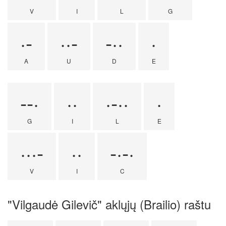
V
I
L
G
·-
··-
-··
·
A
U
D
E
--·
··
·-··
·
G
I
L
E
···-
··
-·-·
V
I
C
"Vilgaudė Gilevič" aklųjų (Brailio) raštu