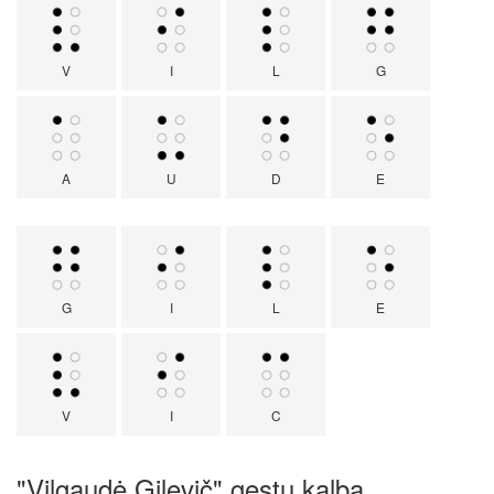
V
I
L
G
A
U
D
E
G
I
L
E
V
I
C
"Vilgaudė Gilevič" gestų kalba