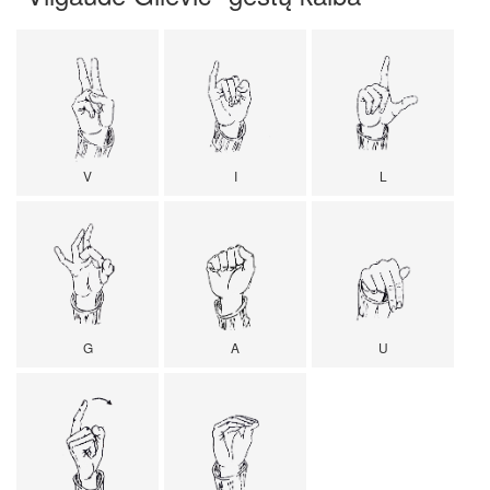
V
I
L
G
A
U