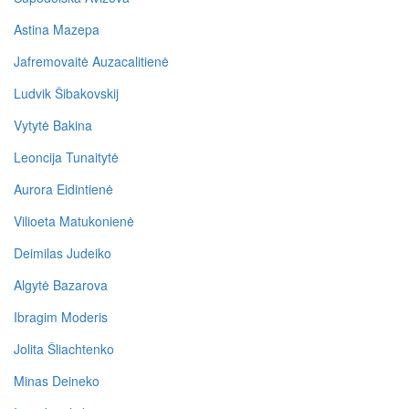
Astina Mazepa
Jafremovaitė Auzacalitienė
Ludvik Šibakovskij
Vytytė Bakina
Leoncija Tunaitytė
Aurora Eidintienė
Vilioeta Matukonienė
Deimilas Judeiko
Algytė Bazarova
Ibragim Moderis
Jolita Šliachtenko
Minas Deineko