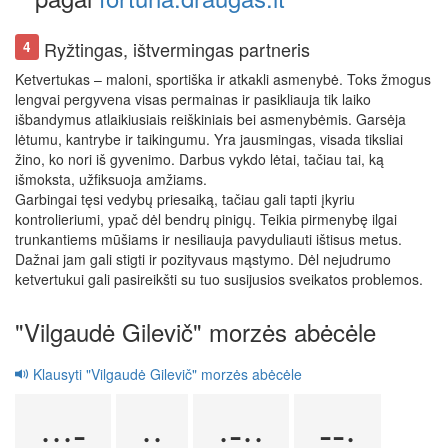
Ryžtingas, ištvermingas partneris
4
Ketvertukas – maloni, sportiška ir atkakli asmenybė. Toks žmogus
lengvai pergyvena visas permainas ir pasikliauja tik laiko
išbandymus atlaikiusiais reiškiniais bei asmenybėmis. Garsėja
lėtumu, kantrybe ir taikingumu. Yra jausmingas, visada tiksliai
žino, ko nori iš gyvenimo. Darbus vykdo lėtai, tačiau tai, ką
išmoksta, užfiksuoja amžiams.
Garbingai tęsi vedybų priesaiką, tačiau gali tapti įkyriu
kontrolieriumi, ypač dėl bendrų pinigų. Teikia pirmenybę ilgai
trunkantiems mūšiams ir nesiliauja pavyduliauti ištisus metus.
Dažnai jam gali stigti ir pozityvaus mąstymo. Dėl nejudrumo
ketvertukui gali pasireikšti su tuo susijusios sveikatos problemos.
"Vilgaudė Gilevič" morzės abėcėle
Klausyti "Vilgaudė Gilevič" morzės abėcėle
···-
··
·-··
--·