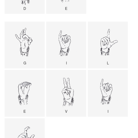
D
E
G
I
L
E
V
I