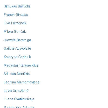
Rimukas Buliuolis
Franek Giniatas
Elva Filimončik
Milora Gončak
Juozefa Barsteiga
Gailute Apyvolaitė
Kataryna Čeridnik
Madastas Kalasevičius
Arlindas Neniškis
Leonina Mamontovienė
Luiza Urnežienė
Luana Svatkovskaja
Supodolska Avizova