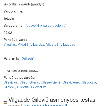
vil- (viltis) + gaud- (gaudyti)
Vardo kilmė:
lietuvių
Vardadieniai:
(
pasveikink su vardadieniu
)
09.02
Panašūs vardai:
Vilgailas
,
Vilgailė
,
Vilgardas
,
Vilgardė
,
Vilgaudas
Pavardė:
Gilevič
Informacija ruošiama...
Panašios pavardės:
Gilevičius
,
Gilep
,
Gileris
,
Gilesevičienė
,
Gilevičienė
,
Gilevskaja
,
Gilevski
,
Gilevskij
,
Gilevičiūtė
Vilgaudė Gilevič asmenybės testas
pagal
fortuna.draugas.lt