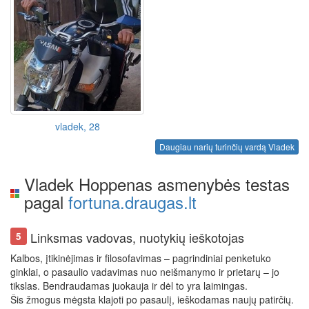
vladek, 28
Daugiau narių turinčių vardą Vladek
Vladek Hoppenas asmenybės testas
pagal
fortuna.draugas.lt
Linksmas vadovas, nuotykių ieškotojas
5
Kalbos, įtikinėjimas ir filosofavimas – pagrindiniai penketuko
ginklai, o pasaulio vadavimas nuo neišmanymo ir prietarų – jo
tikslas. Bendraudamas juokauja ir dėl to yra laimingas.
Šis žmogus mėgsta klajoti po pasaulį, ieškodamas naujų patirčių.