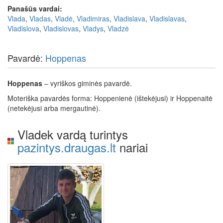
Panašūs vardai:
Vlada
,
Vladas
,
Vladė
,
Vladimiras
,
Vladislava
,
Vladislavas
,
Vladislova
,
Vladislovas
,
Vladys
,
Vladzė
Pavardė:
Hoppenas
Hoppenas
– vyriškos giminės pavardė.
Moteriška pavardės forma: Hoppenienė (ištekėjusi) ir Hoppenaitė
(netekėjusi arba mergautinė).
Vladek vardą turintys
pazintys.draugas.lt
nariai