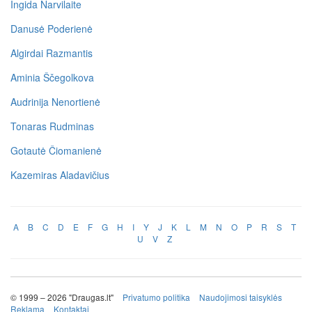
Ingida Narvilaite
Danusė Poderienė
Algirdai Razmantis
Aminia Ščegolkova
Audrinija Nenortienė
Tonaras Rudminas
Gotautė Čiomanienė
Kazemiras Aladavičius
A
B
C
D
E
F
G
H
I
Y
J
K
L
M
N
O
P
R
S
T
U
V
Z
© 1999 – 2026 "Draugas.lt"
Privatumo politika
Naudojimosi taisyklės
Reklama
Kontaktai