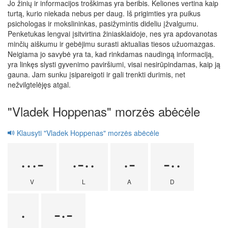
Jo žinių ir informacijos troškimas yra beribis. Keliones vertina kaip
turtą, kurio niekada nebus per daug. Iš prigimties yra puikus
psichologas ir mokslininkas, pasižymintis dideliu įžvalgumu.
Penketukas lengvai įsitvirtina žiniasklaidoje, nes yra apdovanotas
minčių aiškumu ir gebėjimu surasti aktualias tiesos užuomazgas.
Neigiama jo savybė yra ta, kad rinkdamas naudingą informaciją,
yra linkęs slysti gyvenimo paviršiumi, visai nesirūpindamas, kaip ją
gauna. Jam sunku įsipareigoti ir gali trenkti durimis, net
nežvilgtelėjęs atgal.
"Vladek Hoppenas" morzės abėcėle
Klausyti "Vladek Hoppenas" morzės abėcėle
···-
·-··
·-
-··
V
L
A
D
·
-·-