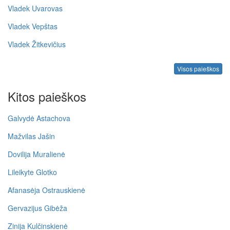
Vladek Uvarovas
Vladek Vepštas
Vladek Žitkevičius
Visos paieškos
Kitos paieškos
Galvydė Astachova
Mažvilas Jašin
Dovilija Muralienė
Lileikyte Glotko
Afanasėja Ostrauskienė
Gervazijus Gibėža
Zinija Kulčinskienė