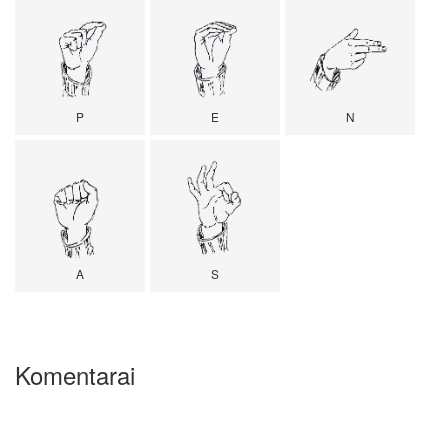
P
E
N
A
S
Komentarai