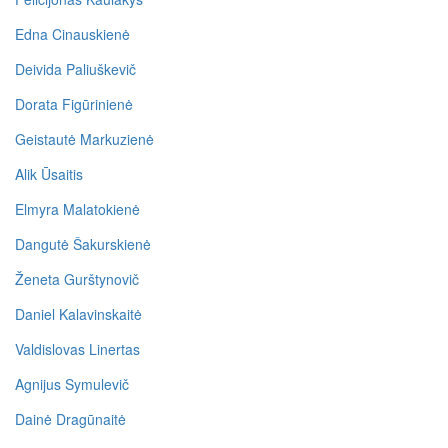
Edna Cinauskienė
Deivida Paliuškevič
Dorata Figūrinienė
Geistautė Markuzienė
Alik Ūsaitis
Elmyra Malatokienė
Dangutė Šakurskienė
Ženeta Gurštynovič
Daniel Kalavinskaitė
Valdislovas Linertas
Agnijus Symulevič
Dainė Dragūnaitė