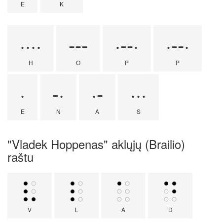
E
K
····
---
·--·
·--·
H
O
P
P
·
-·
·-
···
E
N
A
S
"Vladek Hoppenas" aklųjų (Brailio)
raštu
V
L
A
D