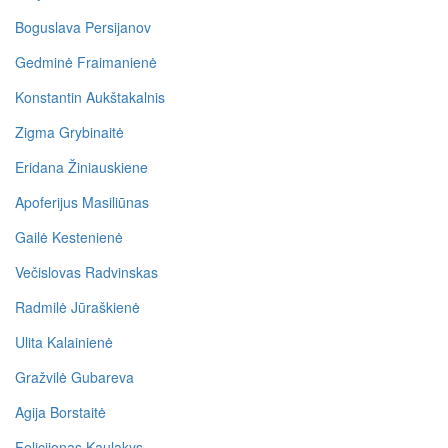
Boguslava Persijanov
Gedminė Fraimanienė
Konstantin Aukštakalnis
Zigma Grybinaitė
Eridana Žiniauskiene
Apoferijus Masiliūnas
Gailė Kestenienė
Večislovas Radvinskas
Radmilė Jūraškienė
Ulita Kalainienė
Gražvilė Gubareva
Agija Borstaitė
Felicijonas Kaulakys