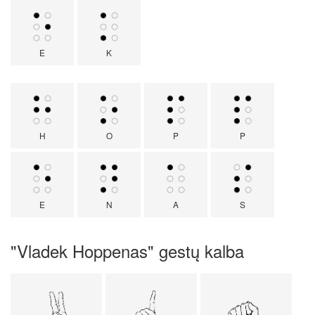
E
K
H
O
P
P
E
N
A
S
"Vladek Hoppenas" gestų kalba