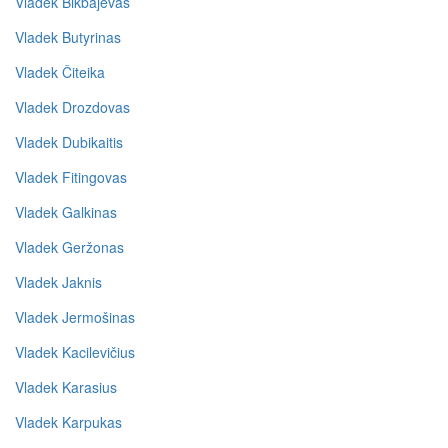
Vladek Bikbajevas
Vladek Butyrinas
Vladek Čiteika
Vladek Drozdovas
Vladek Dubikaitis
Vladek Fitingovas
Vladek Galkinas
Vladek Geržonas
Vladek Jaknis
Vladek Jermošinas
Vladek Kacilevičius
Vladek Karasius
Vladek Karpukas