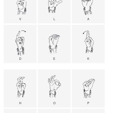
V
L
A
D
E
K
H
O
P