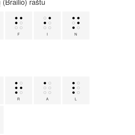
 (Brailio) raštu
F
I
N
R
A
L