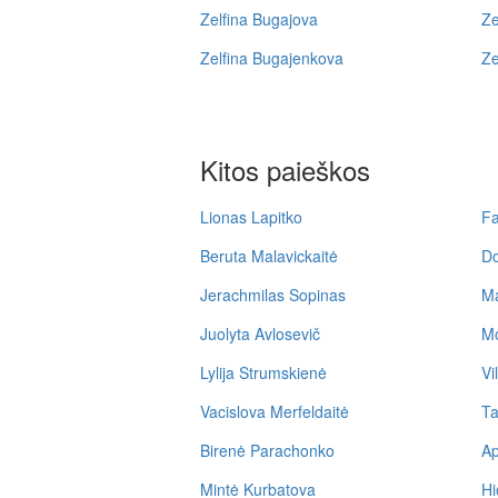
Zelfina Bugajova
Ze
Zelfina Bugajenkova
Ze
Kitos paieškos
Lionas Lapitko
Fa
Beruta Malavickaitė
Do
Jerachmilas Sopinas
Ma
Juolyta Avlosevič
Mo
Lylija Strumskienė
Vi
Vacislova Merfeldaitė
Ta
Birenė Parachonko
Ap
Mintė Kurbatova
Hi