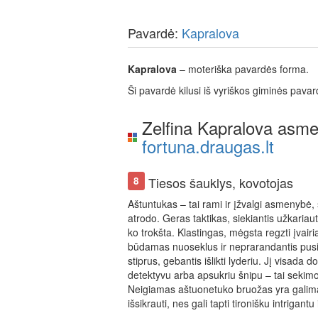
Pavardė:
Kapralova
Kapralova
– moteriška pavardės forma.
Ši pavardė kilusi iš vyriškos giminės pava
Zelfina Kapralova asme
fortuna.draugas.lt
Tiesos šauklys, kovotojas
8
Aštuntukas – tai rami ir įžvalgi asmenybė, s
atrodo. Geras taktikas, siekiantis užkariauti,
ko trokšta. Klastingas, mėgsta regzti įvairi
būdamas nuoseklus ir neprarandantis pusi
stiprus, gebantis išlikti lyderiu. Jį visada d
detektyvu arba apsukriu šnipu – tai sekimo
Neigiamas aštuonetuko bruožas yra galima
išsikrauti, nes gali tapti tironišku intrigant