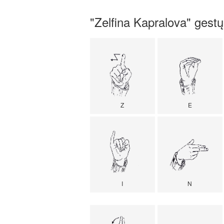
"Zelfina Kapralova" gestų
Z
E
I
N