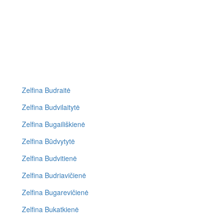
Zelfina Budraitė
Zelfina Budvilaitytė
Zelfina Bugailiškienė
Zelfina Būdvytytė
Zelfina Budvitienė
Zelfina Budriavičienė
Zelfina Bugarevičienė
Zelfina Bukatkienė