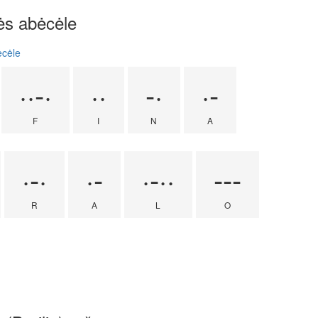
ės abėcėle
ėcėle
··-·
··
-·
·-
F
I
N
A
·-·
·-
·-··
---
R
A
L
O