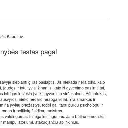
rdės Kapralov.
nybės testas pagal
avyje slepianti gilias paslaptis. Jis niekada nėra toks, kaip
 įgudęs ir intuityviai žinantis, kaip iš gyvenimo pasiimti tai,
as intrigas ir siekia įveikti gyvenimo viršukalnes. Aštuntukas,
ausvyros, nieko nedaro neapgalvotai. Yra smarkus ir
omina įvykių priežastys, todėl gali tapti puikiu psichologu ir
 meno ir politinių žaidimų meistras.
s valdingumas ir negailestingumas. Jam būtina emociškai
u ir manipuliatoriumi, atakuojančiu aplinkinius.