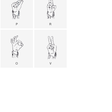
P
R
O
V