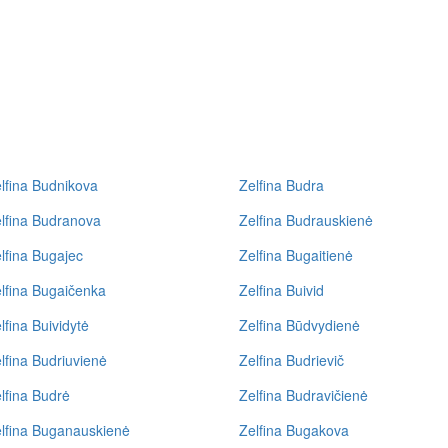
lfina Budnikova
Zelfina Budra
lfina Budranova
Zelfina Budrauskienė
lfina Bugajec
Zelfina Bugaitienė
lfina Bugaičenka
Zelfina Buivid
lfina Buividytė
Zelfina Būdvydienė
lfina Budriuvienė
Zelfina Budrievič
lfina Budrė
Zelfina Budravičienė
lfina Buganauskienė
Zelfina Bugakova