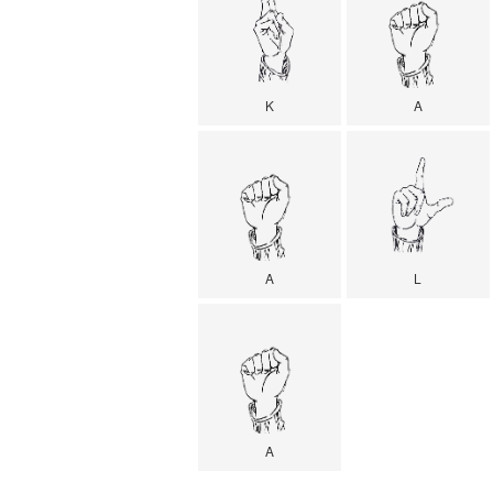
K
A
A
L
A