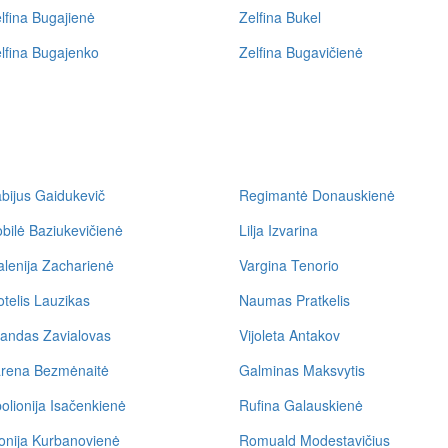
lfina Bugajienė
Zelfina Bukel
lfina Bugajenko
Zelfina Bugavičienė
bijus Gaidukevič
Regimantė Donauskienė
bilė Baziukevičienė
Lilja Izvarina
lenija Zacharienė
Vargina Tenorio
telis Lauzikas
Naumas Pratkelis
landas Zavialovas
Vijoleta Antakov
rena Bezmėnaitė
Galminas Maksvytis
olionija Isačenkienė
Rufina Galauskienė
onija Kurbanovienė
Romuald Modestavičius