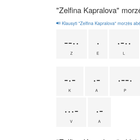
"Zelfina Kapralova" morz
Klausyti "Zelfina Kapralova" morzės ab
--··
·
·-··
Z
E
L
-·-
·-
·--·
K
A
P
···-
·-
V
A