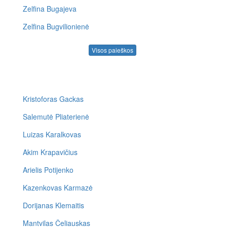
Zelfina Bugajeva
Zelfina Bugvilionienė
Visos paieškos
Kristoforas Gackas
Salemutė Pliaterienė
Luizas Karalkovas
Akim Krapavičius
Arielis Potijenko
Kazenkovas Karmazė
Dorijanas Klemaitis
Mantvilas Čeliauskas