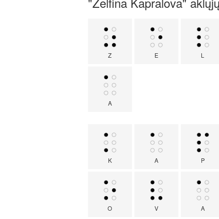
"Zelfina Kapralova" aklųjų
Z
E
L
A
K
A
P
O
V
A