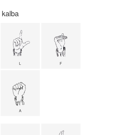
 kalba
L
F
A