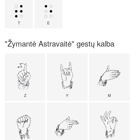
T
E
"Žymantė Astravaitė" gestų kalba
Z
Y
M