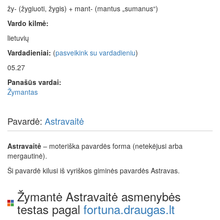
žy- (žygiuoti, žygis) + mant- (mantus „sumanus“)
Vardo kilmė:
lietuvių
Vardadieniai:
(
pasveikink su vardadieniu
)
05.27
Panašūs vardai:
Žymantas
Pavardė:
Astravaitė
Astravaitė
– moteriška pavardės forma (netekėjusi arba
mergautinė).
Ši pavardė kilusi iš vyriškos giminės pavardės Astravas.
Žymantė Astravaitė asmenybės
testas pagal
fortuna.draugas.lt