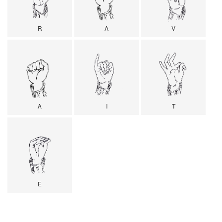
R
A
V
A
I
T
E