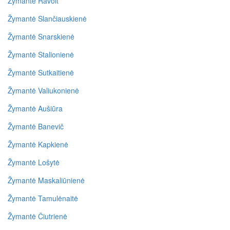
Žymantė Ravoit
Žymantė Slančiauskienė
Žymantė Snarskienė
Žymantė Stalionienė
Žymantė Sutkaitienė
Žymantė Valiukonienė
Žymantė Aušiūra
Žymantė Banevič
Žymantė Kapkienė
Žymantė Lošytė
Žymantė Maskaliūnienė
Žymantė Tamulėnaitė
Žymantė Čiutrienė