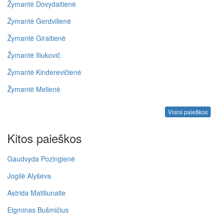
Žymantė Dovydaitienė
Žymantė Gerdvilienė
Žymantė Giraitienė
Žymantė Iliukovič
Žymantė Kinderevičienė
Žymantė Melienė
Visos paieškos
Kitos paieškos
Gaudvyda Pozingienė
Jogilė Alyševa
Astrida Matiliunaite
Eigminas Bušmičius