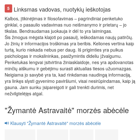
Linksmas vadovas, nuotykių ieškotojas
5
Kalbos, įtikinėjimas ir filosofavimas – pagrindiniai penketuko
ginklai, o pasaulio vadavimas nuo neišmanymo ir prietarų – jo
tikslas. Bendraudamas juokauja ir dėl to yra laimingas.
Šis žmogus mėgsta klajoti po pasaulį, ieškodamas naujų patirčių.
Jo žinių ir informacijos troškimas yra beribis. Keliones vertina kaip
turtą, kurio niekada nebus per daug. Iš prigimties yra puikus
psichologas ir mokslininkas, pasižymintis dideliu įžvalgumu.
Penketukas lengvai įsitvirtina žiniasklaidoje, nes yra apdovanotas
minčių aiškumu ir gebėjimu surasti aktualias tiesos užuomazgas.
Neigiama jo savybė yra ta, kad rinkdamas naudingą informaciją,
yra linkęs slysti gyvenimo paviršiumi, visai nesirūpindamas, kaip ją
gauna. Jam sunku įsipareigoti ir gali trenkti durimis, net
nežvilgtelėjęs atgal.
"Žymantė Astravaitė" morzės abėcėle
Klausyti "Žymantė Astravaitė" morzės abėcėle