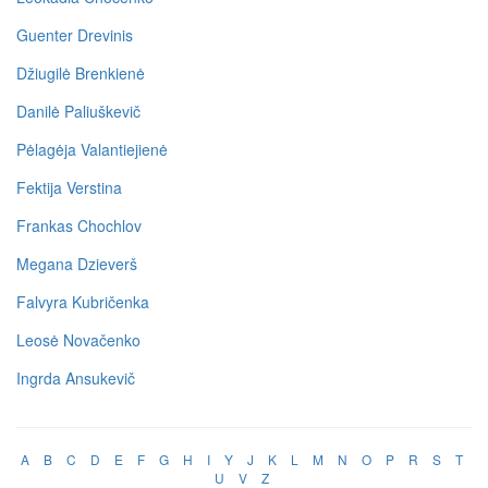
Guenter Drevinis
Džiugilė Brenkienė
Danilė Paliuškevič
Pėlagėja Valantiejienė
Fektija Verstina
Frankas Chochlov
Megana Dzieverš
Falvyra Kubričenka
Leosė Novačenko
Ingrda Ansukevič
A
B
C
D
E
F
G
H
I
Y
J
K
L
M
N
O
P
R
S
T
U
V
Z