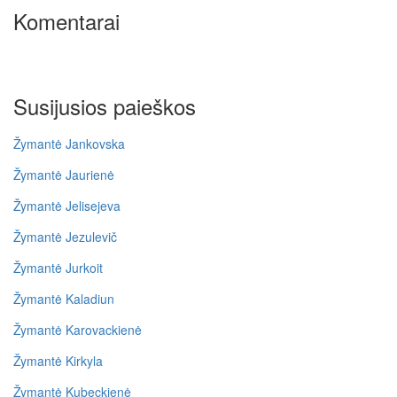
Komentarai
Susijusios paieškos
Žymantė Jankovska
Žymantė Jaurienė
Žymantė Jelisejeva
Žymantė Jezulevič
Žymantė Jurkoit
Žymantė Kaladiun
Žymantė Karovackienė
Žymantė Kirkyla
Žymantė Kubeckienė