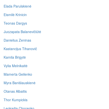
Elada Parulskienė
Eismilė Krinicin
Teonas Dargys
Juozapata Balanevičiūtė
Danielius Zeninas
Kastancijus Tihanovič
Kamila Brigytė
Vylia Melnikaitė
Mamerta Geilenko
Myra Banišiauskienė
Otanas Albaitis
Thor Kumpickis
Leokadia Chocenko