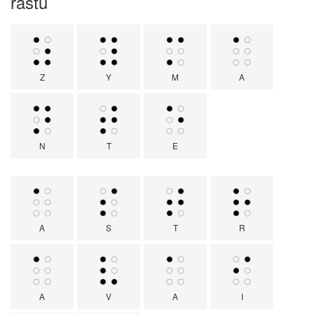
raštu
Z
Y
M
A
N
T
E
A
S
T
R
A
V
A
I