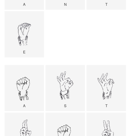
A
N
T
E
A
S
T