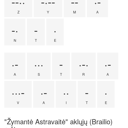
--··
-·--
--
·-
Z
Y
M
A
-·
-
·
N
T
E
·-
···
-
·-·
·-
A
S
T
R
A
···-
·-
··
-
·
V
A
I
T
E
"Žymantė Astravaitė" aklųjų (Brailio)