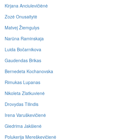
Kirjana Anciulevičiėnė
Zozė Onusaitytė
Matvej Žiemgulys
Narūna Raminskaja
Luida Bočarnikova
Gaudendas Brikas
Bernedeta Kochanovska
Rimukas Lupanas
Nikoleta Zlatkuvienė
Drovydas Tilindis
Irena Varuškevičienė
Giedrima Jakšienė
Polukerija Mereškevičienė