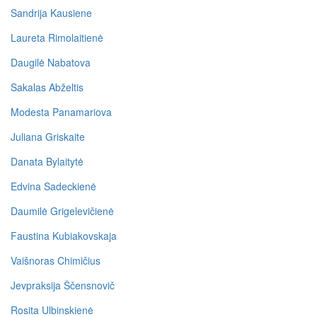
Sandrija Kausiene
Laureta Rimolaitienė
Daugilė Nabatova
Sakalas Abželtis
Modesta Panamariova
Juliana Griskaite
Danata Bylaitytė
Edvina Sadeckienė
Daumilė Grigelevičienė
Faustina Kubiakovskaja
Vaišnoras Chimičius
Jevpraksija Ščensnovič
Rosita Ulbinskienė