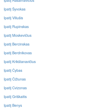
Ipatij Rašamavičius
Ipatij Šyvokas
Ipatij Viliušis
Ipatij Rupinskas
Ipatij Moskevičius
Ipatij Bercinskas
Ipatij Berdnikovas
Ipatij Krikštanavičius
Ipatij Čybas
Ipatij Čižiunas
Ipatij Cvizonas
Ipatij Griškaitis
Ipatij Benys