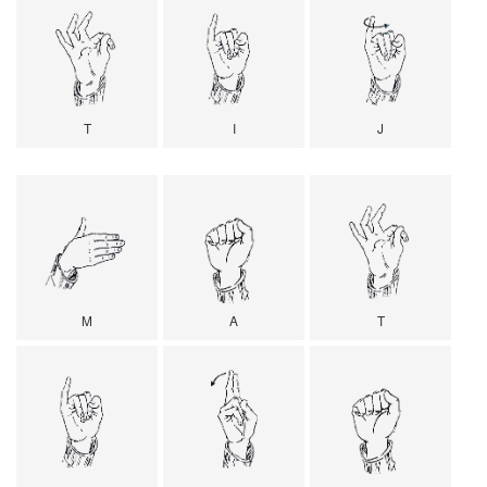
T
I
J
M
A
T