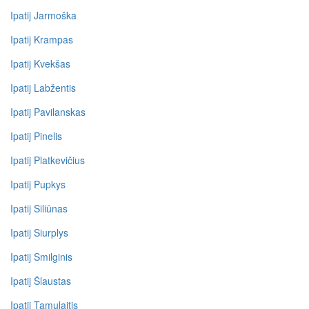
Ipatij Jarmoška
Ipatij Krampas
Ipatij Kvekšas
Ipatij Labžentis
Ipatij Pavilanskas
Ipatij Pinelis
Ipatij Platkevičius
Ipatij Pupkys
Ipatij Siliūnas
Ipatij Siurplys
Ipatij Smilginis
Ipatij Šlaustas
Ipatij Tamulaitis