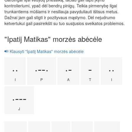
kontrolieriumi, ypač dėl bendrų pinigų. Teikia pirmenybę ilgai
trunkantiems mūšiams ir nesiliauja pavyduliauti ištisus metus.
Dažnai jam gali stigti ir pozityvaus mąstymo. Dėl nejudrumo
ketvertukui gali pasireikšti su tuo susijusios sveikatos problemos.
"Ipatij Matikas" morzės abėcėle
Klausyti "Ipatij Matikas" morzės abėcėle
··
·--·
·-
-
··
I
P
A
T
I
·---
J