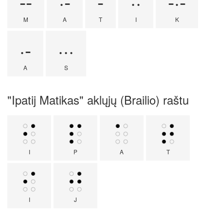
--
·-
-
··
-·-
M
A
T
I
K
·-
···
A
S
"Ipatij Matikas" aklųjų (Brailio) raštu
I
P
A
T
I
J