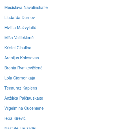
Mečislava Navalinskaite
Liudarda Durnov
Eivilita Mažvylaitė
Miša Vaitiekienė
Kristel Cibulina
Arenijus Kolesovas
Bronia Rymkevičienė
Lola Čiornenkaja
Teimuraz Kapleris
Anžilika Palčiauskaitė
Vilgelmina Cucėnienė
Ieba Kirevič
Nastutė Laužadis