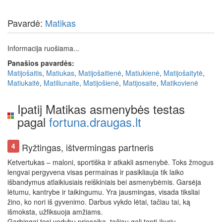
Pavardė:
Matikas
Informacija ruošiama...
Panašios pavardės:
Matijošaitis
,
Matiukas
,
Matijošaitienė
,
Matiukienė
,
Matijošaitytė
,
Matiukaitė
,
Matiliunaite
,
Matijošienė
,
Matijosaite
,
Matikovienė
Ipatij Matikas asmenybės testas
pagal
fortuna.draugas.lt
Ryžtingas, ištvermingas partneris
4
Ketvertukas – maloni, sportiška ir atkakli asmenybė. Toks žmogus
lengvai pergyvena visas permainas ir pasikliauja tik laiko
išbandymus atlaikiusiais reiškiniais bei asmenybėmis. Garsėja
lėtumu, kantrybe ir taikingumu. Yra jausmingas, visada tiksliai
žino, ko nori iš gyvenimo. Darbus vykdo lėtai, tačiau tai, ką
išmoksta, užfiksuoja amžiams.
Garbingai tęsi vedybų priesaiką, tačiau gali tapti įkyriu