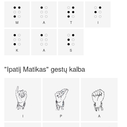
M
A
T
I
K
A
S
"Ipatij Matikas" gestų kalba
I
P
A