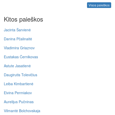
Visos paieškos
Kitos paieškos
Jacinta Šarvienė
Danina Pčalinaitė
Vladimira Griaznov
Eustakas Černikovas
Astute Jasatienė
Daugirutis Tolevičius
Leiba Kimbartienė
Eivina Permiakov
Aurelijus Pučninas
Vilmantė Bolchovskaja