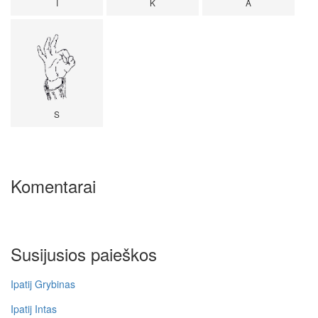
I
K
A
S
Komentarai
Susijusios paieškos
Ipatij Grybinas
Ipatij Intas