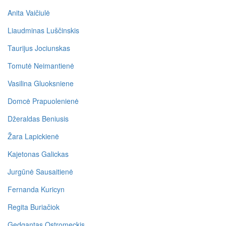
Anita Vaičiulė
Liaudminas Luščinskis
Taurijus Jociunskas
Tomutė Neimantienė
Vasilina Gluoksniene
Domcė Prapuolenienė
Džeraldas Beniusis
Žara Lapickienė
Kajetonas Galickas
Jurgūnė Sausaitienė
Fernanda Kuricyn
Regita Buriačiok
Gedgantas Ostromeckis