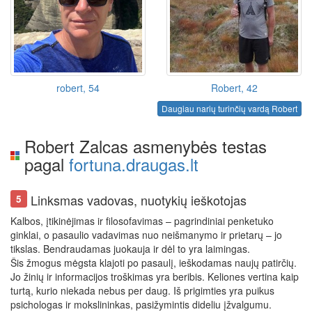
robert, 54
Robert, 42
Daugiau narių turinčių vardą Robert
Robert Zalcas asmenybės testas
pagal
fortuna.draugas.lt
Linksmas vadovas, nuotykių ieškotojas
5
Kalbos, įtikinėjimas ir filosofavimas – pagrindiniai penketuko
ginklai, o pasaulio vadavimas nuo neišmanymo ir prietarų – jo
tikslas. Bendraudamas juokauja ir dėl to yra laimingas.
Šis žmogus mėgsta klajoti po pasaulį, ieškodamas naujų patirčių.
Jo žinių ir informacijos troškimas yra beribis. Keliones vertina kaip
turtą, kurio niekada nebus per daug. Iš prigimties yra puikus
psichologas ir mokslininkas, pasižymintis dideliu įžvalgumu.