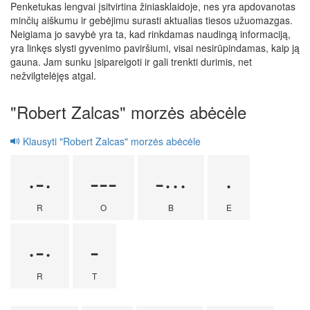
Penketukas lengvai įsitvirtina žiniasklaidoje, nes yra apdovanotas
minčių aiškumu ir gebėjimu surasti aktualias tiesos užuomazgas.
Neigiama jo savybė yra ta, kad rinkdamas naudingą informaciją,
yra linkęs slysti gyvenimo paviršiumi, visai nesirūpindamas, kaip ją
gauna. Jam sunku įsipareigoti ir gali trenkti durimis, net
nežvilgtelėjęs atgal.
"Robert Zalcas" morzės abėcėle
Klausyti "Robert Zalcas" morzės abėcėle
·-·
---
-···
·
R
O
B
E
·-·
-
R
T