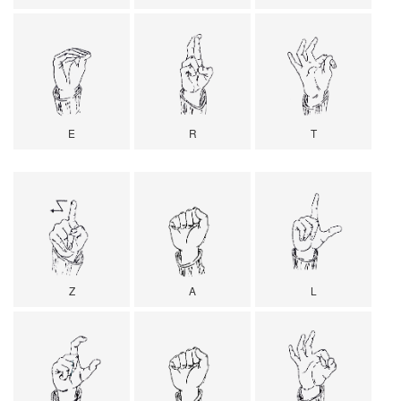
E
R
T
Z
A
L