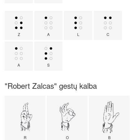
Z
A
L
C
A
S
"Robert Zalcas" gestų kalba
R
O
B