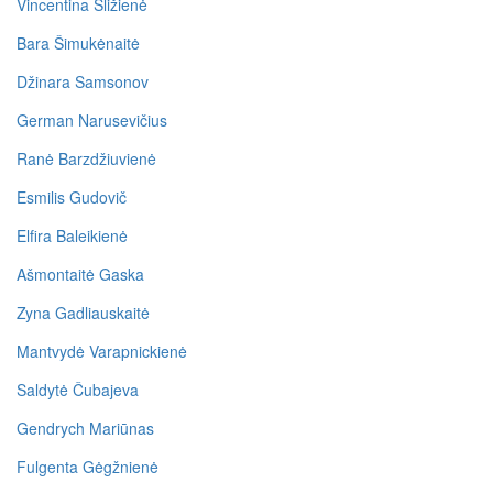
Vincentina Sližienė
Bara Šimukėnaitė
Džinara Samsonov
German Narusevičius
Ranė Barzdžiuvienė
Esmilis Gudovič
Elfira Baleikienė
Ašmontaitė Gaska
Zyna Gadliauskaitė
Mantvydė Varapnickienė
Saldytė Čubajeva
Gendrych Mariūnas
Fulgenta Gėgžnienė