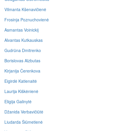
Vilmanta Kšenavičienė
Frosinja Poznuchovienė
Asmantas Voinickij
Alvantas Kutkauskas
Gudrūna Dmitrenko
Borislovas Alzbutas
Kirjanija Čerenkova
Eigirdė Katienaitė
Laurija Kiškėnienė
Eligija Galinytė
Džanida Verbavičiūtė
Liudarda Šiūmetienė