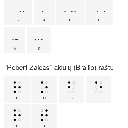
--··
·-
·-··
-·-·
Z
A
L
C
·-
···
A
S
"Robert Zalcas" aklųjų (Brailio) raštu
R
O
B
E
R
T